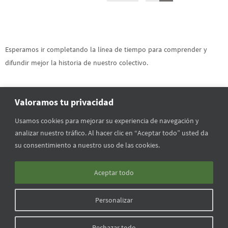
Esperamos ir completando la línea de tiempo para comprender y
difundir mejor la historia de nuestro colectivo.
Valoramos tu privacidad
Usamos cookies para mejorar su experiencia de navegación y
analizar nuestro tráfico. Al hacer clic en “Aceptar todo” usted da
INICIO
FORMACIÓN
QUIENES SOMOS
VÍNCULOS
su consentimiento a nuestro uso de las cookies.
MULTIMEDIA
CALENDARIO
EN LOS MEDIOS
Aceptar todo
Todas las imágenes del sitio pertenecen a la Asociación Uruguaya de
Personalizar
Guardaparques
Rechazar todo