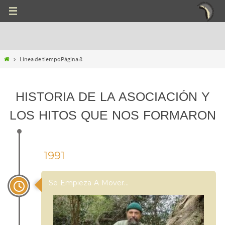
Ir
al
contenido
Inicio
Línea de tiempo
Página 8
HISTORIA DE LA ASOCIACIÓN Y
LOS HITOS QUE NOS FORMARON
1991
Se Empieza A Mover…