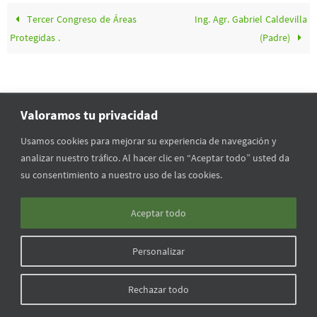
Tercer Congreso de Áreas
Ing. Agr. Gabriel Caldevilla
Protegidas .
(Padre)
Valoramos tu privacidad
INICIO
FORMACIÓN
QUIENES SOMOS
VÍNCULOS
Usamos cookies para mejorar su experiencia de navegación y
analizar nuestro tráfico. Al hacer clic en “Aceptar todo” usted da
MULTIMEDIA
CALENDARIO
EN LOS MEDIOS
su consentimiento a nuestro uso de las cookies.
Todas las imágenes del sitio pertenecen a la Asociación Uruguaya de
Aceptar todo
Guardaparques
Personalizar
Rechazar todo