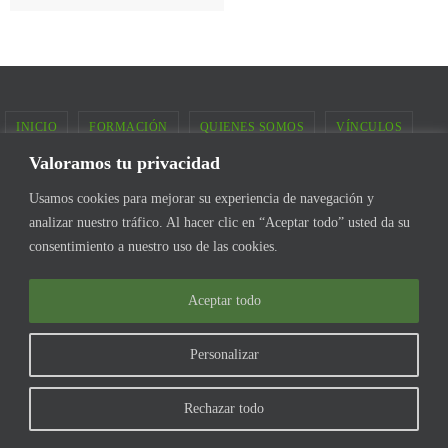
INICIO
FORMACIÓN
QUIENES SOMOS
VÍNCULOS
Valoramos tu privacidad
MULTIMEDIA
CALENDARIO
EN LOS MEDIOS
Usamos cookies para mejorar su experiencia de navegación y
Todas las imágenes del sitio pertenecen a la Asociación Uruguaya de
analizar nuestro tráfico. Al hacer clic en “Aceptar todo” usted da su
Guardaparques
consentimiento a nuestro uso de las cookies.
Aceptar todo
Personalizar
Rechazar todo