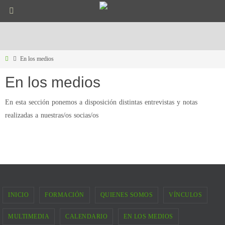
Ir
al
contenido
Inicio
En los medios
En los medios
En esta sección ponemos a disposición distintas entrevistas y notas
realizadas a nuestras/os socias/os
INICIO
FORMACIÓN
QUIENES SOMOS
VÍNCULOS
MULTIMEDIA
CALENDARIO
EN LOS MEDIOS