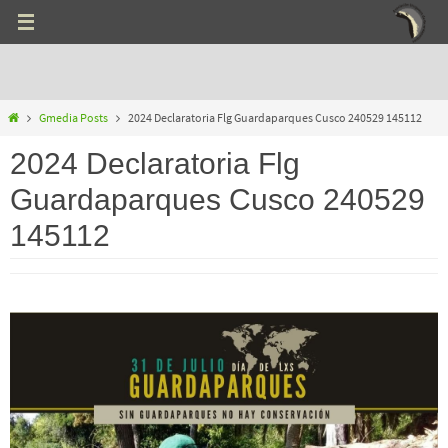
Ir
al
contenido
Inicio
Gmedia Posts
2024 Declaratoria Flg Guardaparques Cusco 240529 145112
2024 Declaratoria Flg
Guardaparques Cusco 240529
145112