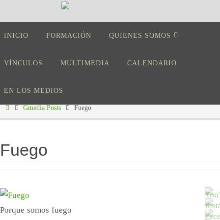
Ir
al
Ir
contenido
INICIO
FORMACIÓN
QUIENES SOMOS
al
contenido
VÍNCULOS
MULTIMEDIA
CALENDARIO
EN LOS MEDIOS
Inicio
Gmedia Posts
Fuego
Fuego
Porque somos fuego