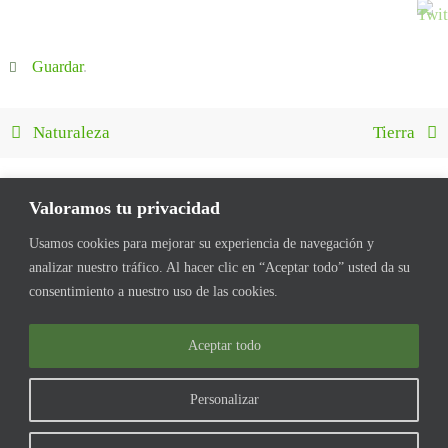
Guardar
.
Naturaleza
Tierra
Valoramos tu privacidad
Usamos cookies para mejorar su experiencia de navegación y
analizar nuestro tráfico. Al hacer clic en “Aceptar todo” usted da su
consentimiento a nuestro uso de las cookies.
INICIO
FORMACIÓN
QUIENES SOMOS
VÍNCULOS
MULTIMEDIA
CALENDARIO
EN LOS MEDIOS
Aceptar todo
Todas las imágenes del sitio pertenecen a la Asociación Uruguaya de
Personalizar
Guardaparques