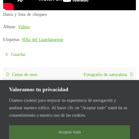
Datos y lista de chequeo
Álbum:
Videos
Etiquetas:
#Día del Guardaparque
.
Guardar
Censo de aves
Fotografía de naturaleza
Valoramos tu privacidad
Usamos cookies para mejorar su experiencia de navegación y
analizar nuestro tráfico. Al hacer clic en “Aceptar todo” usted da su
consentimiento a nuestro uso de las cookies.
INICIO
FORMACIÓN
QUIENES SOMOS
VÍNCULOS
MULTIMEDIA
CALENDARIO
EN LOS MEDIOS
Aceptar todo