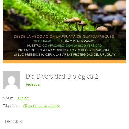
Día Diversidad Biológica 2
fedegua
Álbum:
Dia de
Etiquetas:
#Días de la Naturaleza
DETAILS