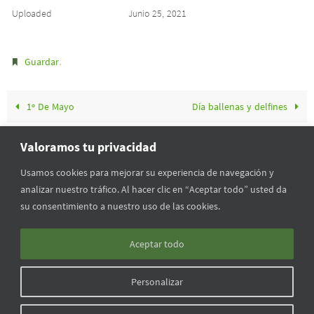
Uploaded
Junio 25, 2021
.
Guardar
1º De Mayo
Día ballenas y delfines
Valoramos tu privacidad
Usamos cookies para mejorar su experiencia de navegación y
analizar nuestro tráfico. Al hacer clic en “Aceptar todo” usted da
INICIO
FORMACIÓN
QUIENES SOMOS
VÍNCULOS
su consentimiento a nuestro uso de las cookies.
MULTIMEDIA
CALENDARIO
EN LOS MEDIOS
Aceptar todo
Todas las imágenes del sitio pertenecen a la Asociación Uruguaya de
Personalizar
Guardaparques